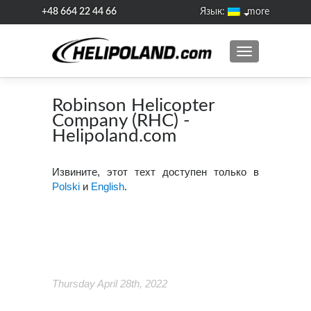
+48 664 22 44 66
Язык:
more
ПОКАЗАТЬ/С
←
Нави
Robinson Helicopter
Śmigłowie
Company (RHC) -
vs Dron
Helipoland.com
Извините, этот техт доступен только в
Polski
и
English
.
Thursday April 28th, 2022